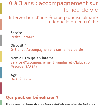
0 à 3 ans : accompagnement sur
le lieu de vie
NOUS AIDER
Faire un don
Intervention d'une équipe pluridisciplinaire
Taxe d’apprentissage
à domicile ou en crèche
NOUS CONTACTER
Service
Petite Enfance
Dispositif
0-3 ans : Accompagnement sur le lieu de vie
Nom du groupe en interne
Service d’Accompagnement Familial et d’Éducation
Précoce (SAFEP)
Âge
De 0 à 3 ans
Qui peut en bénéficier ?