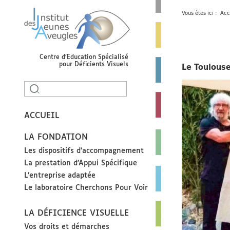
Aller
Aller
Aller
Vous êtes ici :
Acc
à
au
au
la
menu
contenu
Institut
recherche
principal
des
Centre d’Education Spécialisé
Jeunes
Le Toulouse
pour Déficients Visuels
Aveugles|
Rechercher
Centre
:
d’Education
ACCUEIL
Spécialisé
pour
LA FONDATION
Déficients
Les dispositifs d’accompagnement
La prestation d’Appui Spécifique
Visuels
L’entreprise adaptée
Le laboratoire Cherchons Pour Voir
LA DÉFICIENCE VISUELLE
Vos droits et démarches