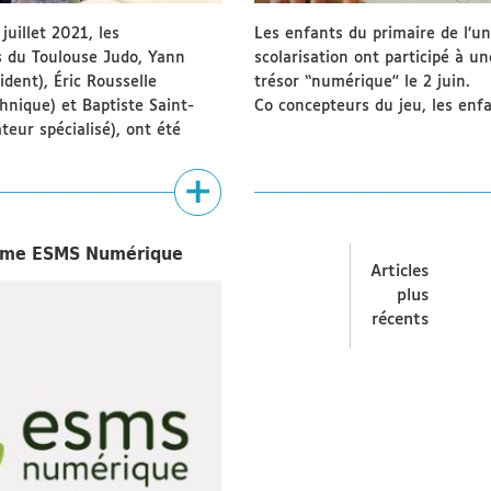
juillet 2021, les
Les enfants du primaire de l’un
s du Toulouse Judo, Yann
scolarisation ont participé à u
ident), Éric Rousselle
trésor “numérique” le 2 juin.
chnique) et Baptiste Saint-
Co concepteurs du jeu, les enf
teur spécialisé), ont été
mme ESMS Numérique
Navigation
des
Articles
articles
plus
récents